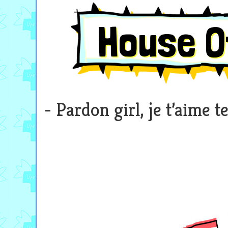
House O
Pardon girl, je t’aime t