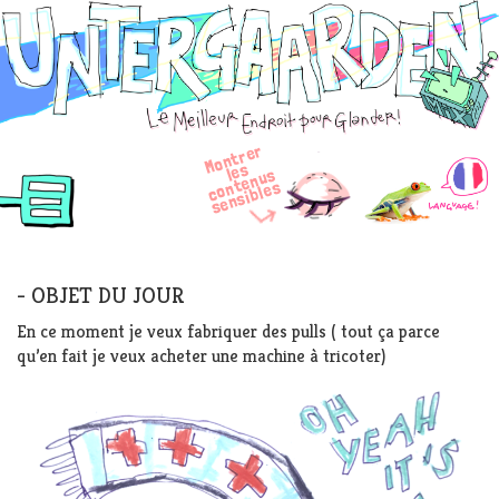
Skip
Untergaarden
to
content
M
o
n
t
r
e
r
e
c
o
e
n
u
s
e
n
si
bl
e
s
l
s
n
t
s
OBJET DU JOUR
En ce moment je veux fabriquer des pulls ( tout ça parce
qu’en fait je veux acheter une machine à tricoter)