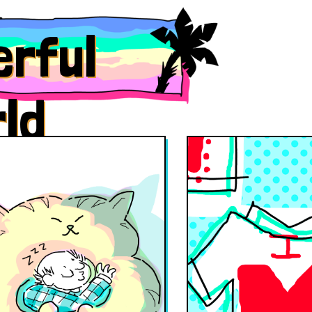
erful
rld