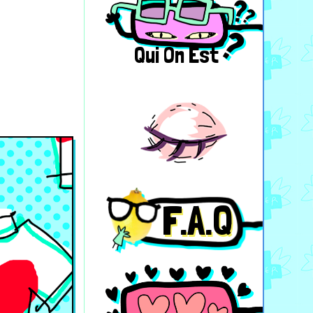
Qui On Est
F.A.Q