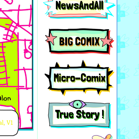
NewsAndAll
BIG COMIX
Micro-Comix
True Story !
al, V1