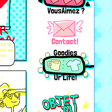
VousAimez ?
Contact!
irt to
’re an
Goodies
den
r
Ur’Life!