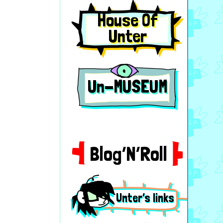
House Of
Unter
Un-MUSEUM
Blog’N’Roll
Unter’s links