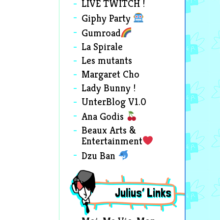
LIVE TWITCH !
Giphy Party
Gumroad
La Spirale
Les mutants
Margaret Cho
Lady Bunny !
UnterBlog V1.0
Ana Godis
Beaux Arts &
Entertainment
Dzu Ban
Julius’ Links