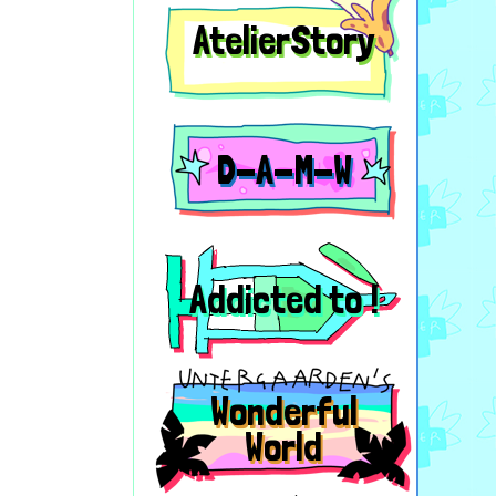
AtelierStory
D-A-M-W
Addicted to !
Wonderful
World