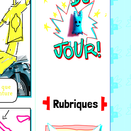
 que
enture
Rubriques