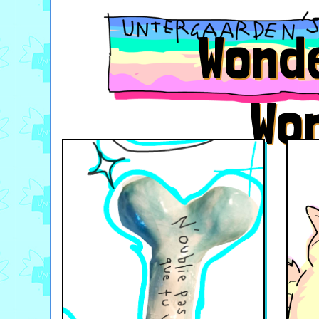
Wond
Wo