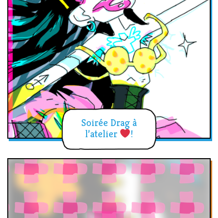
Soirée Drag à
l’atelier
!