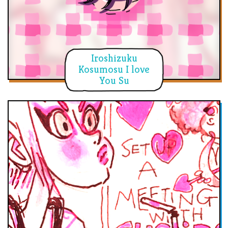
Iroshizuku
Kosumosu I love
You Su