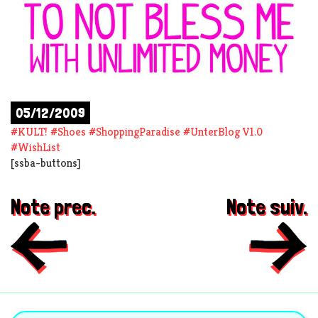
05/12/2009
#
KULT!
#
Shoes
#
ShoppingParadise
#
UnterBlog V1.0
#
WishList
[ssba-buttons]
Note prec.
Note suiv.