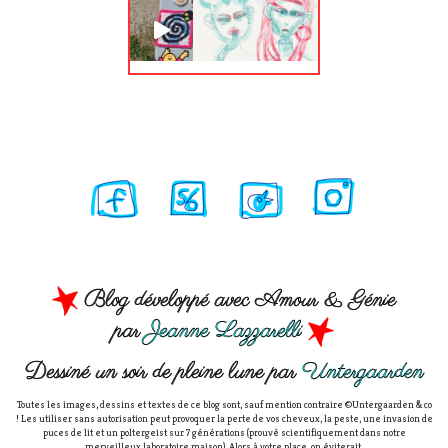
Blog développé avec Amour & Génie
par
Jeanne Lazzarelli
Dessiné un soir de pleine lune par
Untergaarden
Toutes les images, dessins et textes de ce blog sont, sauf mention contraire ©Untergaarden & co
! Les utiliser sans autorisation peut provoquer la perte de vos cheveux, la peste, une invasion de
puces de lit et un poltergeist sur 7 générations (prouvé scientifiquement dans notre
merveilleux laboratoire maison). Alors à votre place, on éviterait.