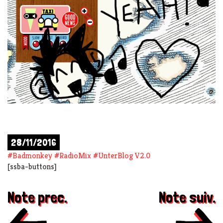
28/11/2016
#
Badmonkey
#
RadioMix
#
UnterBlog V2.0
[ssba-buttons]
Note prec.
Note suiv.