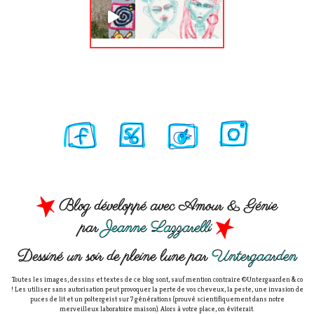
Blog développé avec Amour & Génie
par
Jeanne Lazzarelli
Dessiné un soir de pleine lune par
Untergaarden
Toutes les images, dessins et textes de ce blog sont, sauf mention contraire ©Untergaarden & co
! Les utiliser sans autorisation peut provoquer la perte de vos cheveux, la peste, une invasion de
puces de lit et un poltergeist sur 7 générations (prouvé scientifiquement dans notre
merveilleux laboratoire maison). Alors à votre place, on éviterait.