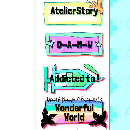
AtelierStory
D-A-M-W
Addicted to !
Wonderful
World