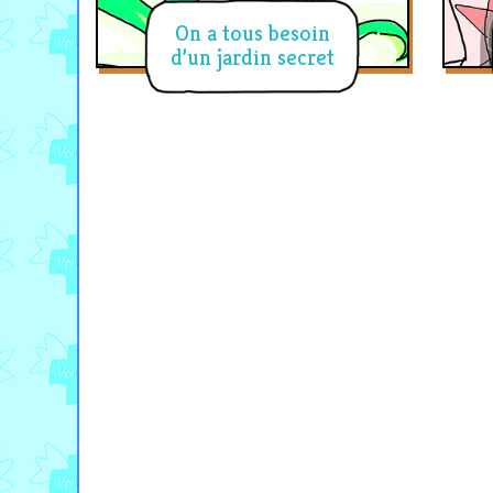
On a tous besoin
d’un jardin secret