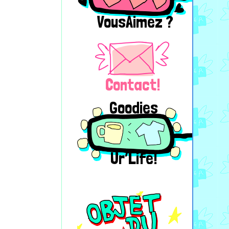
VousAimez ?
Contact!
Goodies
Ur’Life!