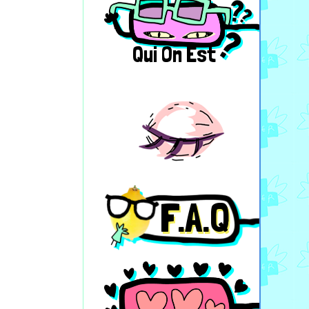
Qui On Est
F.A.Q