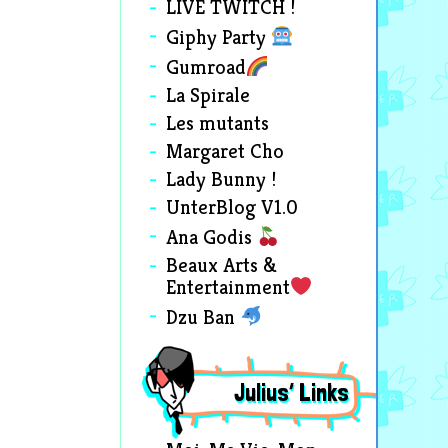
LIVE TWITCH !
Giphy Party
Gumroad
La Spirale
Les mutants
Margaret Cho
Lady Bunny !
UnterBlog V1.0
Ana Godis
Beaux Arts &
Entertainment
Dzu Ban
Julius’ Links