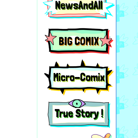
NewsAndAll
BIG COMIX
Micro-Comix
True Story !