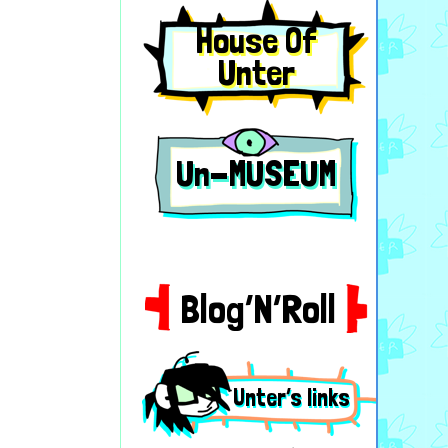
House Of
Unter
Un-MUSEUM
Blog’N’Roll
Unter’s links