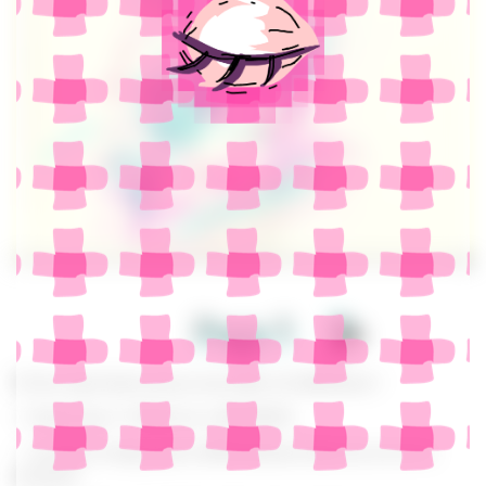
Page
1
Et du coup l’autre jour je suis allée à la Mutinerie !
– l’autre jour ? C’était il y a DES MOIS
– oui ben le temps passe différemment dans ma vie en ce
moment