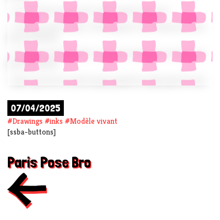
– tu veux dire que c’est le souk comme toujours ?
– C’est pire que le souk. C’est la guerre. Et le dessin est mon
oasis de liberté.
– et comme par hasard il y a toujours des gens nus dans ton
oasis de liberté.
– parce qu’on ne se met nu que quand on a plus peur de rien.
07/04/2025
#
Drawings
#
inks
#
Modèle vivant
[ssba-buttons]
Paris Pose Bro