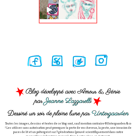
Blog développé avec Amour & Génie
par
Jeanne Lazzarelli
Dessiné un soir de pleine lune par
Untergaarden
Toutes les images, dessins et textes de ce blog sont, sauf mention contraire ©Untergaarden & co
! Les utiliser sans autorisation peut provoquer la perte de vos cheveux, la peste, une invasion de
puces de lit et un poltergeist sur 7 générations (prouvé scientifiquement dans notre